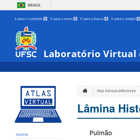
BRASIL
Ir para o conteúdo
1
Ir para o menu
2
Ir para a busca
3
Ir para o rodapé
4
Laboratório Virtual
Vias Aéreas Inferiores
Lâmina Hist
Home