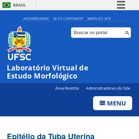
BRASIL
Simplifique!
ACESSIBILIDADE
ALTO CONTRASTE
MAPA DO SITE
Comunica BR
Participe
Acesso à informação
Legislação
Laboratório Virtual de
Canais
Estudo Morfológico
Área Restrita
Administradores do Site
MENU
Epitélio da Tuba Uterina