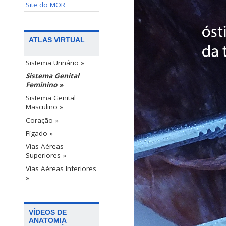
Site do MOR
ATLAS VIRTUAL
Sistema Urinário »
Sistema Genital
Feminino »
Sistema Genital
Masculino »
Coração »
Fígado »
Vias Aéreas
Superiores »
Vias Aéreas Inferiores
»
VÍDEOS DE
ANATOMIA