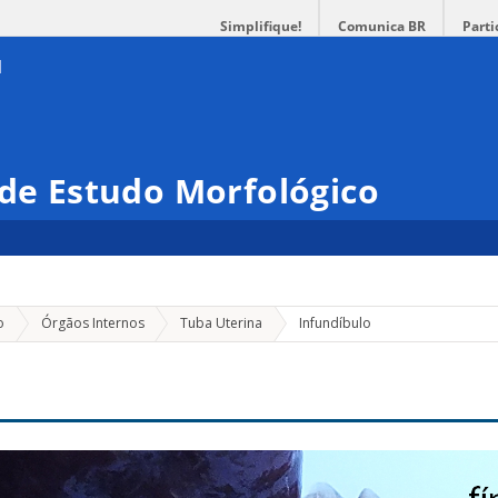
Simplifique!
Comunica BR
Parti
 de Estudo Morfológico
o
Órgãos Internos
Tuba Uterina
Infundíbulo